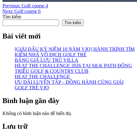
Điều
Previous:
Golf course 4
Next:
Golf course 6
hướng
Tìm kiếm
bài
Tìm kiếm
viết
Bài viết mới
[GIẢI ĐẤU KỶ NIỆM 10 NĂM VJO] HÀNH TRÌNH TÌM
KIẾM NHÀ VÔ ĐỊCH GOLF TRẺ
BẢNG GIÁ LƯU TRÚ VILLA
HEAT THE CHALLENGE 2026 TẠI SILK PATH ĐÔNG
TRIỀU GOLF & COUNTRY CLUB
HEAT THE CHALLENGE
ƯU ĐÃI LUYỆN TẬP – ĐỒNG HÀNH CÙNG GIẢI
GOLF TRẺ VJO
Bình luận gần đây
Không có bình luận nào để hiển thị.
Lưu trữ