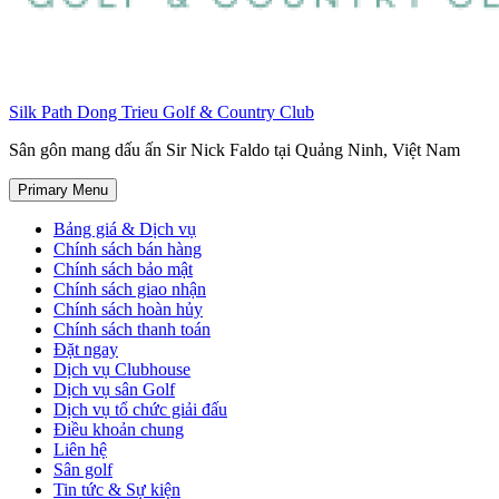
Silk Path Dong Trieu Golf & Country Club
Sân gôn mang dấu ấn Sir Nick Faldo tại Quảng Ninh, Việt Nam
Primary Menu
Bảng giá & Dịch vụ
Chính sách bán hàng
Chính sách bảo mật
Chính sách giao nhận
Chính sách hoàn hủy
Chính sách thanh toán
Đặt ngay
Dịch vụ Clubhouse
Dịch vụ sân Golf
Dịch vụ tổ chức giải đấu
Điều khoản chung
Liên hệ
Sân golf
Tin tức & Sự kiện