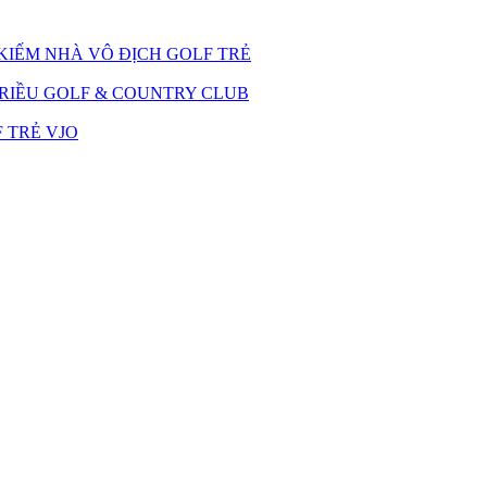
 KIẾM NHÀ VÔ ĐỊCH GOLF TRẺ
TRIỀU GOLF & COUNTRY CLUB
 TRẺ VJO