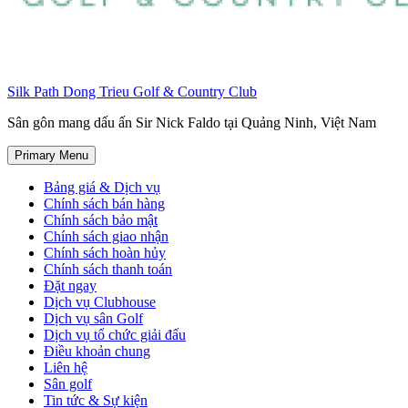
Silk Path Dong Trieu Golf & Country Club
Sân gôn mang dấu ấn Sir Nick Faldo tại Quảng Ninh, Việt Nam
Primary Menu
Bảng giá & Dịch vụ
Chính sách bán hàng
Chính sách bảo mật
Chính sách giao nhận
Chính sách hoàn hủy
Chính sách thanh toán
Đặt ngay
Dịch vụ Clubhouse
Dịch vụ sân Golf
Dịch vụ tổ chức giải đấu
Điều khoản chung
Liên hệ
Sân golf
Tin tức & Sự kiện