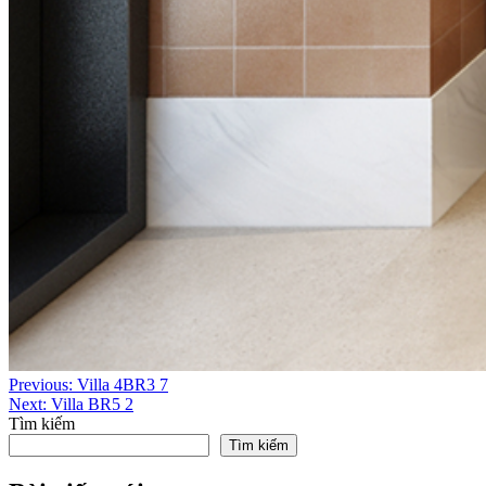
Điều
Previous:
Villa 4BR3 7
Next:
Villa BR5 2
hướng
Tìm kiếm
bài
Tìm kiếm
viết