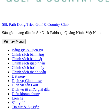
Silk Path Dong Trieu Golf & Country Club
Sân gôn mang dấu ấn Sir Nick Faldo tại Quảng Ninh, Việt Nam
Primary Menu
Bảng giá & Dịch vụ
Chính sách bán hàng
Chính sách bảo mật
Chính sách giao nhận
Chính sách hoàn hủy
Chính sách thanh toán
Đặt ngay
Dịch vụ Clubhouse
Dịch vụ sân Golf
Dịch vụ tổ chức giải đấu
Điều khoản chung
Liên hệ
Sân golf
Tin tức & Sự kiện