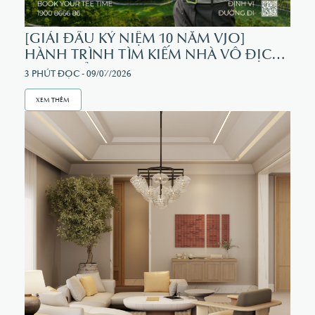
[GIẢI ĐẤU KỶ NIỆM 10 NĂM VJO]
HÀNH TRÌNH TÌM KIẾM NHÀ VÔ ĐỊCH
GOLF TRẺ
3 PHÚT ĐỌC - 09/07/2026
XEM THÊM