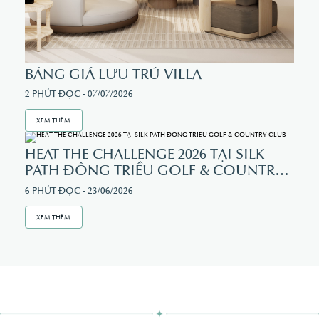
BẢNG GIÁ LƯU TRÚ VILLA
2 PHÚT ĐỌC - 07/07/2026
XEM THÊM
HEAT THE CHALLENGE 2026 TẠI SILK
PATH ĐÔNG TRIỀU GOLF & COUNTRY
CLUB
6 PHÚT ĐỌC - 23/06/2026
XEM THÊM