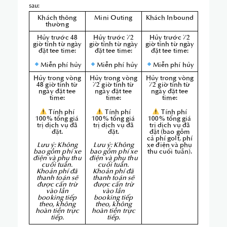
sau:
Khách thông
Mini Outing
Khách Inbound
thường
Hủy trước 48
Hủy trước 72
Hủy trước 72
giờ tính từ ngày
giờ tính từ ngày
giờ tính từ ngày
đặt tee time:
đặt tee time:
đặt tee time:
Miễn phí hủy
Miễn phí hủy
Miễn phí hủy
Hủy trong vòng
Hủy trong vòng
Hủy trong vòng
48 giờ tính từ
72 giờ tính từ
72 giờ tính từ
ngày đặt tee
ngày đặt tee
ngày đặt tee
time:
time:
time:
Tính phí
Tính phí
Tính phí
100% tổng giá
100% tổng giá
100% tổng giá
trị dịch vụ đã
trị dịch vụ đã
trị dịch vụ đã
đặt.
đặt.
đặt (bao gồm
cả phí golf, phí
Lưu ý: Không
Lưu ý:
Không
xe điện và phụ
bao gồm phí xe
bao gồm phí xe
thu cuối tuần).
điện và phụ thu
điện và phụ thu
cuối tuần.
cuối tuần.
Khoản phí đã
Khoản phí đã
thanh toán sẽ
thanh toán sẽ
được cấn trừ
được cấn trừ
vào lần
vào lần
booking tiếp
booking tiếp
theo, không
theo, không
hoàn tiền trực
hoàn tiền trực
tiếp.
tiếp.