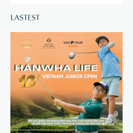
L
A
S
T
E
S
T