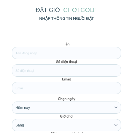
Đ
Ặ
T
G
I
Ờ
C
H
Ơ
I
G
O
L
F
NHẬP THÔNG TIN NGƯỜI ĐẶT
Tên
SOCIAL MEDIA
Facebook
Số điện thoại
Instagram
Email
Chọn ngày
Giờ chơi