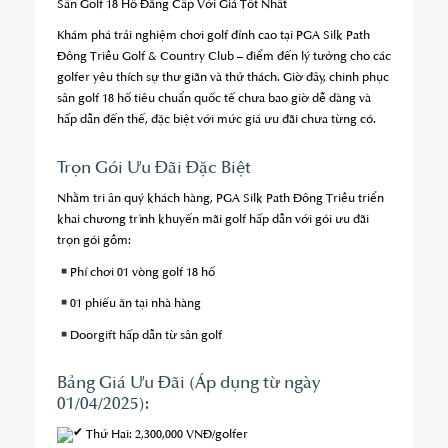
Sân Golf 18 Hố Đẳng Cấp Với Giá Tốt Nhất
Khám phá trải nghiệm chơi golf đỉnh cao tại PGA Silk Path
Đông Triều Golf & Country Club – điểm đến lý tưởng cho các
golfer yêu thích sự thư giãn và thử thách. Giờ đây, chinh phục
sân golf 18 hố tiêu chuẩn quốc tế chưa bao giờ dễ dàng và
hấp dẫn đến thế, đặc biệt với mức giá ưu đãi chưa từng có.
Trọn Gói Ưu Đãi Đặc Biệt
Nhằm tri ân quý khách hàng, PGA Silk Path Đông Triều triển
khai chương trình khuyến mãi golf hấp dẫn với gói ưu đãi
trọn gói gồm:
Phí chơi 01 vòng golf 18 hố
01 phiếu ăn tại nhà hàng
Doorgift hấp dẫn từ sân golf
Bảng Giá Ưu Đãi (Áp dụng từ ngày
01/04/2025):
Thứ Hai: 2,300,000 VNĐ/golfer