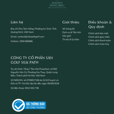
Liên hệ
Giới thiệu
Điều khoản &
Quy định
Địa chỉ: Khu Tam Hồng, Phường An Sinh, Tỉnh
Về chúng tôi
Quảng Ninh, Việt Nam
Dịch vụ & Tiện tích
Chính sách bảo mật
Sân golf
Email: contact@silkpathgolf.com
Chính sách giao nhận
Tin tức & Sự kiện
Chính sách thanh toán
Hotline: 1900 866686
Chính sách hoàn hủy
CÔNG TY CỔ PHẦN SÂN
GOLF SILK PATH
Trụ sở chính: Tầng 7 Tòa nhà Plaschem, số 562
Nguyễn Văn Cừ, Phường Gia Thụy, Quận Long
Biên, Thành phố Hà Nội, Việt Nam
GCNĐKDN: số 0700817196 do Sở Kế hoạch và
Đầu tư TP. Hà Nội cấp lần đầu ngày 05/09/2018
Số điện thoại: 0913 553 738