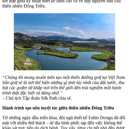
kết hợp giữa kỹ thuật thiết kế đỉnh cao và vẻ đẹp nguyên bản của
thiên nhiên Đông Triều.
“Chúng tôi mong muốn kiến tạo một thiên đường golf tại Việt Nam.
Sân golf sẽ là nơi thể hiện những gì tinh túy nhất của đất nước, thu
hút các golfer từ khắp nơi trên thế giới đến trải nghiệm một hành
trình thật đặc biệt và đáng nhớ.”
– Chủ tịch Tập đoàn Silk Path chia sẻ.
Hành trình tạo nên tuyệt tác giữa thiên nhiên Đông Triều
Từ những ngày đầu triển khai, đội ngũ thiết kế Faldo Design đã đối
mặt với nhiều thử thách – từ địa hình phức tạp đến việc không thể
khảo sát trực tiếp do dịch bệnh. Tuy vậy, từng chi tiết nhỏ đều được