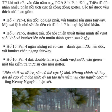
Từ khi mở cửa vào đầu năm nay, PGA Silk Path Đông Triều đã đón
nhận nhiều phản hồi tích cực từ cộng đồng golfer. Các hố được yêu
thích nhất bao gồm:
Hố 7: Par-4, lên dốc, dogleg phải, với bunker lớn giữa fairway.
Một sai lệch nhỏ sẽ dẫn đến cú đánh thứ hai cực kỳ khó khăn.
Hố 8: Par-5, dogleg trái, đòi hỏi chiến thuật thông minh để vượt
suối khô và bunker lớn nếu muốn đánh green sau 2 gậy.
Hố 15: Par-4 ngắn nhưng rủi ro cao – đánh qua nước, lên dốc,
với bunker chắn ngang fairway.
Hố 16: Par-4 dài, double fairway, đánh vượt nước vào green –
một bài kiểm tra thực sự cho mọi golfer.
“Nếu chơi sai từ tee, sân có thể cực kỳ khó. Nhưng chính sự thay
đổi độ cao và thách thức ấy lại tạo nên niềm vui cho người chơi.”
– ông Kenny Nguyễn nhận xét.