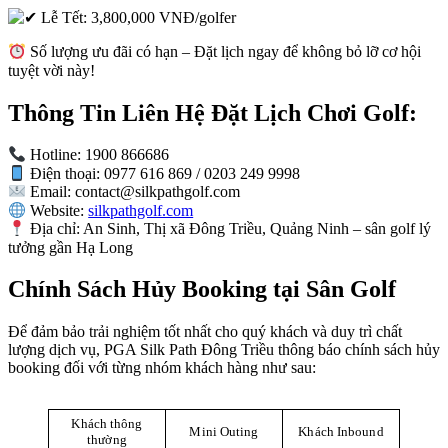
Lễ Tết: 3,800,000 VNĐ/golfer
Số lượng ưu đãi có hạn – Đặt lịch ngay để không bỏ lỡ cơ hội
tuyệt vời này!
Thông Tin Liên Hệ Đặt Lịch Chơi Golf:
Hotline: 1900 866686
Điện thoại: 0977 616 869 / 0203 249 9998
Email:
contact@silkpathgolf.com
Website:
silkpathgolf.com
Địa chỉ: An Sinh, Thị xã Đông Triều, Quảng Ninh – sân golf lý
tưởng gần Hạ Long
Chính Sách Hủy Booking tại Sân Golf
Để đảm bảo trải nghiệm tốt nhất cho quý khách và duy trì chất
lượng dịch vụ, PGA Silk Path Đông Triều thông báo chính sách hủy
booking đối với từng nhóm khách hàng như sau:
Khách thông
Mini Outing
Khách Inbound
thường