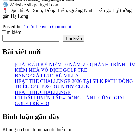
Website: silkpathgolf.com
Địa chỉ: An Sinh, Đông Triều, Quảng Ninh – sân golf lý tưởng
gần Hạ Long
on
Posted in
Tin tức
Leave a Comment
Chính
Tìm kiếm
thức
Tìm kiếm
khai
trương
Bài viết mới
sân
golf
[GIẢI ĐẤU KỶ NIỆM 10 NĂM VJO] HÀNH TRÌNH TÌM
PGA
KIẾM NHÀ VÔ ĐỊCH GOLF TRẺ
Silk
BẢNG GIÁ LƯU TRÚ VILLA
Path
HEAT THE CHALLENGE 2026 TẠI SILK PATH ĐÔNG
Đông
TRIỀU GOLF & COUNTRY CLUB
Triều
HEAT THE CHALLENGE
–
ƯU ĐÃI LUYỆN TẬP – ĐỒNG HÀNH CÙNG GIẢI
kiệt
GOLF TRẺ VJO
tác
mới
của
Bình luận gần đây
Faldo
Design
Không có bình luận nào để hiển thị.
tại
Việt