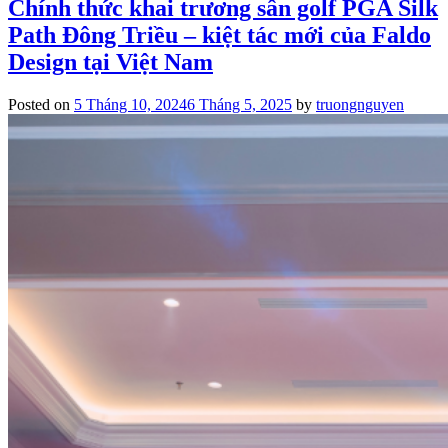
ĐẲNG
Chính thức khai trương sân golf PGA Silk
CẤP
Path Đông Triều – kiệt tác mới của Faldo
–
GIÁ
Design tại Việt Nam
HẤP
DẪN!
Posted on
5 Tháng 10, 2024
6 Tháng 5, 2025
by
truongnguyen