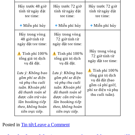
Hủy trước 48 giờ
Hủy trước 72 giờ
Hủy trước 72 giờ
tính từ ngày đặt
tính từ ngày đặt
tính từ ngày đặt
tee time:
tee time:
tee time:
Miễn phí hủy
Miễn phí hủy
Miễn phí hủy
Hủy trong vòng
Hủy trong vòng
48 giờ tính từ
72 giờ tính từ
ngày đặt tee time:
ngày đặt tee time:
Hủy trong vòng
Tính phí 100%
Tính phí 100%
72 giờ tính từ
tổng giá trị dịch
tổng giá trị dịch
ngày đặt tee time:
vụ đã đặt.
vụ đã đặt.
Tính phí 100%
Lưu ý: Không bao
Lưu ý:
Không bao
tổng giá trị dịch
gồm phí xe điện
gồm phí xe điện
vụ đã đặt (bao
và phụ thu cuối
và phụ thu cuối
gồm cả phí golf,
tuần. Khoản phí
tuần. Khoản phí
phí xe điện và phụ
đã thanh toán sẽ
đã thanh toán sẽ
thu cuối tuần).
được cấn trừ vào
được cấn trừ vào
lần booking tiếp
lần booking tiếp
theo, không hoàn
theo, không hoàn
tiền trực tiếp.
tiền trực tiếp.
on
Posted in
Tin tức
Leave a Comment
GOLF