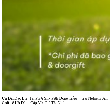
Ưu Đãi Đặc Biệt Tại PGA Silk Path Đông Triều – Trải Nghiệm Sân
Golf 18 Hố Đẳng Cấp Với Giá Tốt Nhất