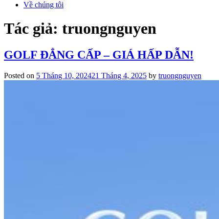
Về chúng tôi
Tác giả:
truongnguyen
GOLF ĐẲNG CẤP – GIÁ HẤP DẪN!
Posted on
5 Tháng 10, 2024
21 Tháng 4, 2025
by
truongnguyen