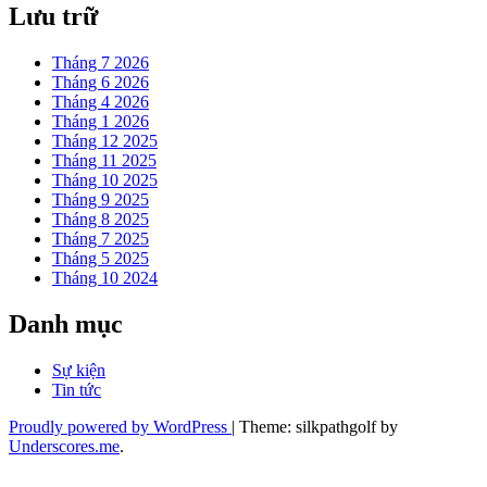
Lưu trữ
Nam
Tháng 7 2026
Tháng 6 2026
Tháng 4 2026
Tháng 1 2026
Tháng 12 2025
Tháng 11 2025
Tháng 10 2025
Tháng 9 2025
Tháng 8 2025
Tháng 7 2025
Tháng 5 2025
Tháng 10 2024
Danh mục
Sự kiện
Tin tức
Proudly powered by WordPress
|
Theme: silkpathgolf by
Underscores.me
.