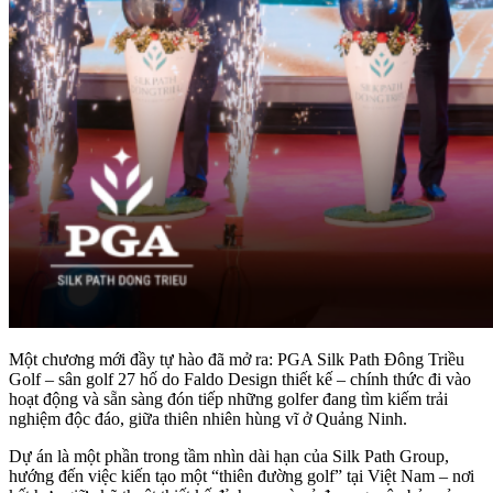
Một chương mới đầy tự hào đã mở ra: PGA Silk Path Đông Triều
Golf – sân golf 27 hố do Faldo Design thiết kế – chính thức đi vào
hoạt động và sẵn sàng đón tiếp những golfer đang tìm kiếm trải
nghiệm độc đáo, giữa thiên nhiên hùng vĩ ở Quảng Ninh.
Dự án là một phần trong tầm nhìn dài hạn của Silk Path Group,
hướng đến việc kiến tạo một “thiên đường golf” tại Việt Nam – nơi