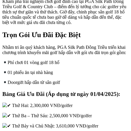
Khám phá trải nghiệm chơi golf đỉnh cao tại PGA Silk Path Đông
Triều Golf & Country Club – điểm đến lý tưởng cho các golfer yêu
thích sự thư giãn và thử thách. Giờ đây, chinh phục sân golf 18 hố
tiêu chuẩn quốc tế chưa bao giờ dễ dàng và hấp dẫn đến thế, đặc
biệt với mức giá ưu đãi chưa từng có.
Trọn Gói Ưu Đãi Đặc Biệt
Nhằm tri ân quý khách hàng, PGA Silk Path Đông Triều triển khai
chương trình khuyến mãi golf hấp dẫn với gói ưu đãi trọn gói gồm:
Phí chơi 01 vòng golf 18 hố
01 phiếu ăn tại nhà hàng
Doorgift hấp dẫn từ sân golf
Bảng Giá Ưu Đãi (Áp dụng từ ngày 01/04/2025):
Thứ Hai: 2,300,000 VNĐ/golfer
Thứ Ba – Thứ Sáu: 2,500,000 VNĐ/golfer
Thứ Bảy và Chủ Nhật: 3,610,000 VNĐ/golfer