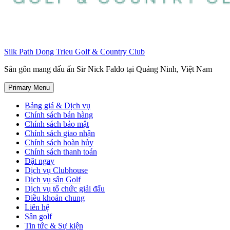
Silk Path Dong Trieu Golf & Country Club
Sân gôn mang dấu ấn Sir Nick Faldo tại Quảng Ninh, Việt Nam
Primary Menu
Bảng giá & Dịch vụ
Chính sách bán hàng
Chính sách bảo mật
Chính sách giao nhận
Chính sách hoàn hủy
Chính sách thanh toán
Đặt ngay
Dịch vụ Clubhouse
Dịch vụ sân Golf
Dịch vụ tổ chức giải đấu
Điều khoản chung
Liên hệ
Sân golf
Tin tức & Sự kiện