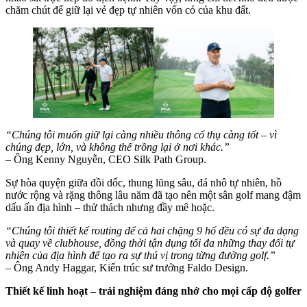
chăm chút để giữ lại vẻ đẹp tự nhiên vốn có của khu đất.
“Chúng tôi muốn giữ lại càng nhiều thông cổ thụ càng tốt – vì
chúng đẹp, lớn, và không thể trồng lại ở nơi khác.”
– Ông Kenny Nguyễn, CEO Silk Path Group.
Sự hòa quyện giữa đồi dốc, thung lũng sâu, đá nhô tự nhiên, hồ
nước rộng và rặng thông lâu năm đã tạo nên một sân golf mang đậm
dấu ấn địa hình – thử thách nhưng đầy mê hoặc.
“Chúng tôi thiết kế routing để cả hai chặng 9 hố đều có sự đa dạng
và quay về clubhouse, đồng thời tận dụng tối đa những thay đổi tự
nhiên của địa hình để tạo ra sự thú vị trong từng đường golf.”
– Ông Andy Haggar, Kiến trúc sư trưởng Faldo Design.
Thiết kế linh hoạt – trải nghiệm đáng nhớ cho mọi cấp độ golfer