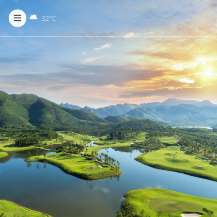
32
°C
ĐẶT NGAY
MENU
Về chúng tôi
Bảng giá & Dịch vụ
Sân golf
Tin tức & Sự kiện
Liên hệ