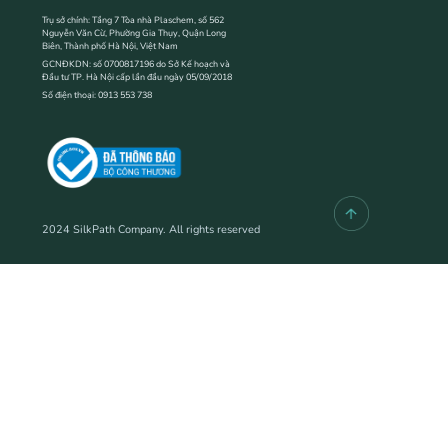
Trụ sở chính: Tầng 7 Tòa nhà Plaschem, số 562
Nguyễn Văn Cừ, Phường Gia Thụy, Quận Long
Biên, Thành phố Hà Nội, Việt Nam
GCNĐKDN: số 0700817196 do Sở Kế hoạch và
Đầu tư TP. Hà Nội cấp lần đầu ngày 05/09/2018
Số điện thoại: 0913 553 738
2024 SilkPath Company. All rights reserved