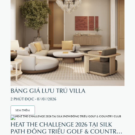
BẢNG GIÁ LƯU TRÚ VILLA
2 PHÚT ĐỌC - 07/07/2026
XEM THÊM
HEAT THE CHALLENGE 2026 TẠI SILK
SOCIAL MEDIA
PATH ĐÔNG TRIỀU GOLF & COUNTRY
Facebook