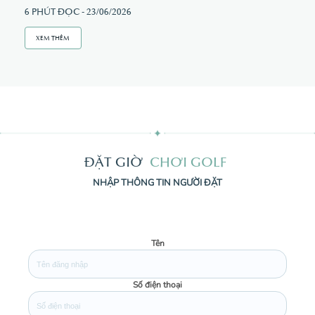
CLUB
6 PHÚT ĐỌC - 23/06/2026
Instagram
XEM THÊM
Đ
Ặ
T
G
I
Ờ
C
H
Ơ
I
G
O
L
F
NHẬP THÔNG TIN NGƯỜI ĐẶT
Tên
Số điện thoại