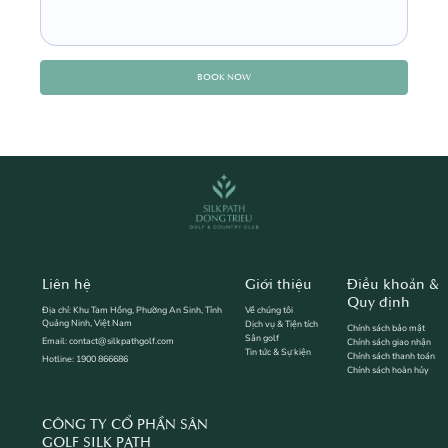
BOOK NOW
Liên hệ
Giới thiệu
Điều khoản &
Quy định
Địa chỉ: Khu Tam Hồng, Phường An Sinh, Tỉnh
Về chúng tôi
Quảng Ninh, Việt Nam
Dịch vụ & Tiện tích
Chính sách bảo mật
Sân golf
Email: contact@silkpathgolf.com
Chính sách giao nhận
Tin tức & Sự kiện
Chính sách thanh toán
Hotline: 1900 866686
Chính sách hoàn hủy
CÔNG TY CỔ PHẦN SÂN
GOLF SILK PATH