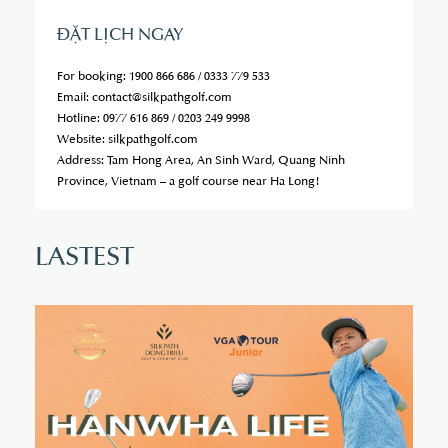
ĐẶT LỊCH NGAY
For booking: 1900 866 686 / 0333 779 533
Email: contact@silkpathgolf.com
Hotline: 0977 616 869 / 0203 249 9998
Website: silkpathgolf.com
Address: Tam Hong Area, An Sinh Ward, Quang Ninh
Province, Vietnam – a golf course near Ha Long!
L
A
S
T
E
S
T