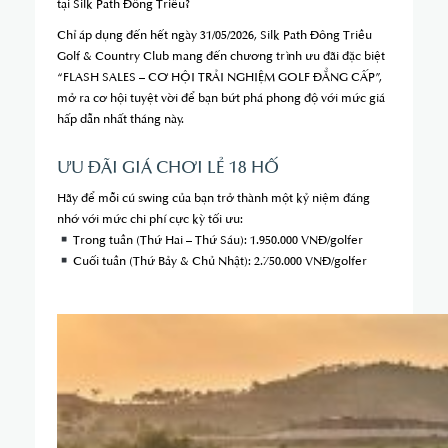
tại Silk Path Đông Triều?
Chỉ áp dụng đến hết ngày 31/05/2026, Silk Path Đông Triều
Golf & Country Club mang đến chương trình ưu đãi đặc biệt
“FLASH SALES – CƠ HỘI TRẢI NGHIỆM GOLF ĐẲNG CẤP”,
mở ra cơ hội tuyệt vời để bạn bứt phá phong độ với mức giá
hấp dẫn nhất tháng này.
ƯU ĐÃI GIÁ CHƠI LẺ 18 HỐ
Hãy để mỗi cú swing của bạn trở thành một kỷ niệm đáng
nhớ với mức chi phí cực kỳ tối ưu:
Trong tuần (Thứ Hai – Thứ Sáu): 1.950.000 VNĐ/golfer
Cuối tuần (Thứ Bảy & Chủ Nhật): 2.750.000 VNĐ/golfer