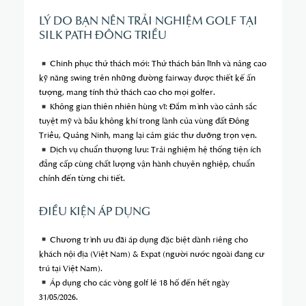
LÝ DO BẠN NÊN TRẢI NGHIỆM GOLF TẠI
SILK PATH ĐÔNG TRIỀU
Chinh phục thử thách mới: Thử thách bản lĩnh và nâng cao
kỹ năng swing trên những đường fairway được thiết kế ấn
tượng, mang tính thử thách cao cho mọi golfer.
Không gian thiên nhiên hùng vĩ: Đắm mình vào cảnh sắc
tuyệt mỹ và bầu không khí trong lành của vùng đất Đông
Triều, Quảng Ninh, mang lại cảm giác thư dưỡng trọn vẹn.
Dịch vụ chuẩn thượng lưu: Trải nghiệm hệ thống tiện ích
đẳng cấp cùng chất lượng vận hành chuyên nghiệp, chuẩn
chỉnh đến từng chi tiết.
ĐIỀU KIỆN ÁP DỤNG
Chương trình ưu đãi áp dụng đặc biệt dành riêng cho
khách nội địa (Việt Nam) & Expat (người nước ngoài đang cư
trú tại Việt Nam).
Áp dụng cho các vòng golf lẻ 18 hố đến hết ngày
31/05/2026.