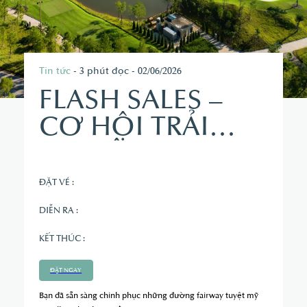
Tin tức
- 3 phút đọc - 02/06/2026
FLASH SALES –
CƠ HỘI TRẢI
NGHIỆM GOLF
ĐẲNG CẤP
ĐẶT VÉ :
DIỄN RA :
KẾT THÚC :
ĐẶT NGAY
Bạn đã sẵn sàng chinh phục những đường fairway tuyệt mỹ